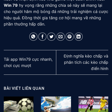
Win 79
hy vọng rằng những chia sẻ này sẽ mang lại
cho người hâm mộ bóng đá những trải nghiệm cá cược
hiệu quả. Đồng thời gia tăng cơ hội mang về những
phần thưởng hấp dẫn.
Định nghĩa kèo chấp và
Tải app Win79 cực nhanh,
phân tích các kèo chấp
chơi cực mượt
điển hình
BÀI VIẾT LIÊN QUAN