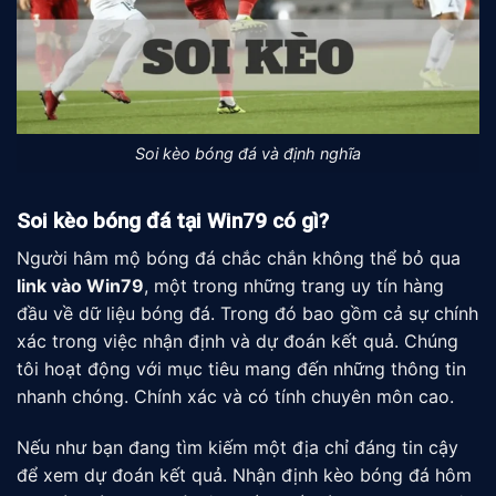
Soi kèo bóng đá và định nghĩa
Soi kèo bóng đá tại Win79 có gì?
Người hâm mộ bóng đá chắc chắn không thể bỏ qua
link vào
Win79
, một trong những trang uy tín hàng
đầu về dữ liệu bóng đá. Trong đó bao gồm cả sự chính
xác trong việc nhận định và dự đoán kết quả. Chúng
tôi hoạt động với mục tiêu mang đến những thông tin
nhanh chóng. Chính xác và có tính chuyên môn cao.
Nếu như bạn đang tìm kiếm một địa chỉ đáng tin cậy
để xem dự đoán kết quả. Nhận định kèo bóng đá hôm