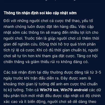
Thông tin nhận định soi kèo cập nhật sớm
Đối với những người chơi cá cược thể thao, yếu tố
nhanh chóng luôn được đặt lên hàng đầu. Việc cập
nhật sớm các thông tin sẽ mang đến nhiều lợi ích cho
người chơi. Trước tiên là giúp người chơi có thêm thời
gian để nghiên cứu. Đồng thời hỗ trợ quá trình phân
tích tỷ lệ cá cược. Khi có đủ thời gian chuẩn bị, người
chơi sẽ tự tin hơn khi tham gia đặt cược. Tăng cơ hội
chiến thắng và giảm thiểu rủi ro không đáng có.
Các bài nhận định tại đây thường được đăng tải từ 3-5
ngày trước khi trận đấu diễn ra. Đây được xem là
khoảng thời gian lý tưởng để anh em cược thủ chuẩn
bị kỹ lưỡng. Trên cả
Win79 ios
,
Win79 android
các dữ
liệu phân tích mới nhất đều được cập nhật có độ chính
xác cao và ít biến động, người chơi sẽ dễ dàng theo