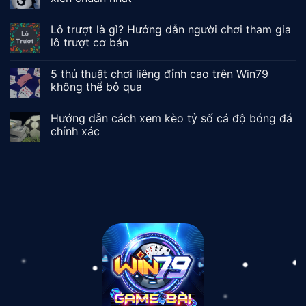
Lô trượt là gì? Hướng dẫn người chơi tham gia
lô trượt cơ bản
5 thủ thuật chơi liêng đỉnh cao trên Win79
không thể bỏ qua
Hướng dẫn cách xem kèo tỷ số cá độ bóng đá
chính xác