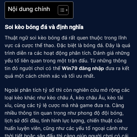
Nội dung chính
Soi kèo bóng đá và định nghĩa
Thuật ngữ soi kèo bóng đá rất quen thuộc trong lĩnh
vực cá cược thể thao. Đặc biệt là bóng đá. Đây là quá
trình diễn ra các hoạt động phân tích. Đánh giá những
yếu tố liên quan trong một trận đấu. Từ những thông
tin đó người chơi có thể
Win79 đăng nhập
đưa ra kết
quả một cách chính xác và tối ưu nhất.
Ngoài phân tích tỷ số thì còn nghiên cứu mở rộng các
loại kèo khác như kèo châu Á, kèo châu Âu, kèo tài
xỉu, cùng các tỷ lệ cược mà nhà game đưa ra. Càng
nhiều thông tin quan trọng như phong độ đội bóng,
lịch sử đối đầu, tình hình lực lượng, chiến thuật của
huấn luyện viên, cũng như các yếu tố ngoại cảnh như
thời tiết hoặc sân đấu thì càng giúp người chơi có cái