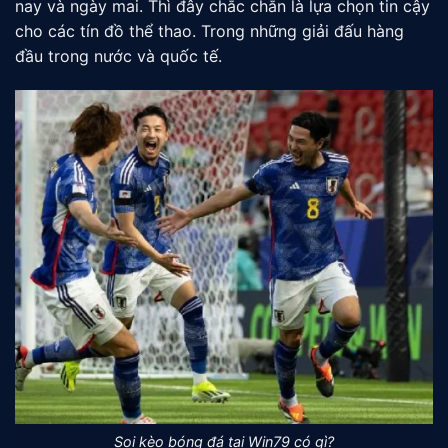
nay và ngày mai. Thì đây chắc chắn là lựa chọn tin cậy
cho các tín đồ thể thao. Trong những giải đấu hàng
đầu trong nước và quốc tế.
Soi kèo bóng đá tại Win79 có gì?