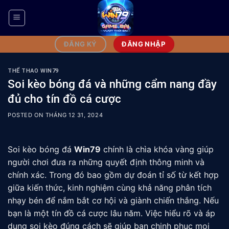
Bỏ
qua
nội
dung
ĐĂNG NHẬP
ĐĂNG KÝ
THỂ THAO WIN79
Soi kèo bóng đá và những cẩm nang đầy
đủ cho tín đồ cá cược
POSTED ON
THÁNG 12 31, 2024
Soi kèo bóng đá
Win79
chính là chìa khóa vàng giúp
người chơi đưa ra những quyết định thông minh và
chính xác. Trong đó bao gồm dự đoán tỉ số từ kết hợp
giữa kiến thức, kinh nghiệm cùng khả năng phân tích
nhạy bén để nắm bắt cơ hội và giành chiến thắng. Nếu
bạn là một tín đồ cá cược lâu năm. Việc hiểu rõ và áp
dụng soi kèo đúng cách sẽ giúp bạn chinh phục mọi