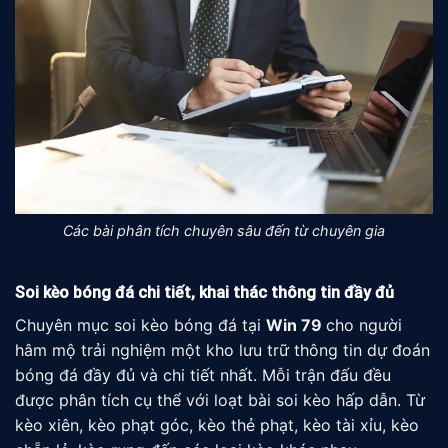
Các bài phân tích chuyên sâu đến từ chuyên gia
Soi kèo bóng đá chi tiết, khai thác thông tin đầy đủ
Chuyên mục soi kèo bóng đá tại
Win 79
cho người
hâm mộ trải nghiệm một kho lưu trữ thông tin dự đoán
bóng đá đầy đủ và chi tiết nhất. Mỗi trận đấu đều
được phân tích cụ thể với loạt bài soi kèo hấp dẫn. Từ
kèo xiên, kèo phạt góc, kèo thẻ phạt, kèo tài xỉu, kèo