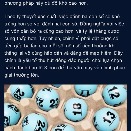
phương pháp này dù độ khó cao hơn.
Theo lý thuyết xác suất, việc đánh ba con số sẽ khó
trúng hơn so với đánh hai con số. Đồng nghĩa với việc
số vốn cần bỏ ra cũng cao hơn, và tỷ lệ thắng cược
cũng thấp hơn. Tuy nhiên, chính vì phải đặt cược số
tiền gấp ba lần cho mỗi số, nên số tiền thưởng khi
thắng lại vô cùng hấp dẫn và đáng để mạo hiểm. Đây
chính là yếu tố thu hút đông đảo người chơi lựa chọn
cách đánh bao lô 3 con để thử vận may và chinh phục
giải thưởng lớn.