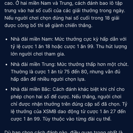
cao. Ở hai miền Nam và Trung, cách đánh bao lô tập
trung vào hai số cuối của các giải thưởng trong ngày.
Nếu người chơi chọn đúng hai số cuối trong 18 giải
được công bố thì sẽ giành chiến thắng.
Nhà đài miền Nam: Mức thưởng cực kỳ hấp dẫn với
tỷ lệ cược 1 ăn 18 hoặc cược 1 ăn 99. Thu hút lượng
lớn người chơi tham gia.
Nhà đài miền Trung: Mức thưởng thấp hơn một chút.
Thường là cược 1 ăn từ 75 đến 80, nhưng vẫn đủ
hấp dẫn để nhiều người chọn lựa.
Nhà đài miền Bắc: Cách đánh khác biệt khi chỉ cho
phép chọn hai số để cược. Nếu thắng, người chơi
chỉ được nhận thưởng trên đúng cặp số đã chọn. Tỷ
lệ thưởng của XSMB dao động từ cược 1 ăn 27 đến
cược 1 ăn 99. Tùy thuộc vào từng đài cụ thể.
Dù bạn chọn cách đánh nào, điều quan trọng nhất là