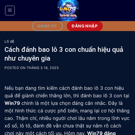
Bỏ
qua
nội
dung
ĐĂNG NHẬP
ĐĂNG KÝ
LÔ ĐỀ
Cách đánh bao lô 3 con chuẩn hiệu quả
như chuyên gia
POSTED ON
THÁNG 3 18, 2025
Nếu bạn đang tìm kiếm cách đánh bao lô 3 con hiệu
quả để giành chiến thắng lớn, thì đánh bao lô 3 con tại
Win79
chính là một lựa chọn đáng cân nhắc. Đây là
một hình thức cá cược phổ biến, mang lại cơ hội thắng
cao. Thậm chí, nhiều người chơi lâu năm trong lĩnh vực
xổ số, lô tô, đánh đề vẫn chưa thật sự nắm rõ cách
chơi này một cách tối ưu. Hôm nay,
Win79 đăng