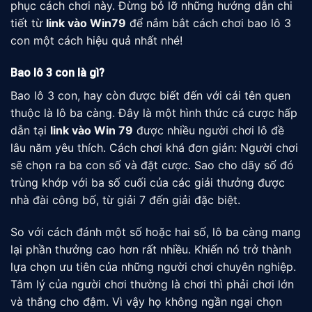
phục cách chơi này. Đừng bỏ lỡ những hướng dẫn chi
tiết từ
link vào Win79
để nắm bắt cách chơi bao lô 3
con một cách hiệu quả nhất nhé!
Bao lô 3 con là gì?
Bao lô 3 con, hay còn được biết đến với cái tên quen
thuộc là lô ba càng. Đây là một hình thức cá cược hấp
dẫn tại
link vào Win 79
được nhiều người chơi lô đề
lâu năm yêu thích. Cách chơi khá đơn giản: Người chơi
sẽ chọn ra ba con số và đặt cược. Sao cho dãy số đó
trùng khớp với ba số cuối của các giải thưởng được
nhà đài công bố, từ giải 7 đến giải đặc biệt.
So với cách đánh một số hoặc hai số, lô ba càng mang
lại phần thưởng cao hơn rất nhiều. Khiến nó trở thành
lựa chọn ưu tiên của những người chơi chuyên nghiệp.
Tâm lý của người chơi thường là chơi thì phải chơi lớn
và thắng cho đậm. Vì vậy họ không ngần ngại chọn