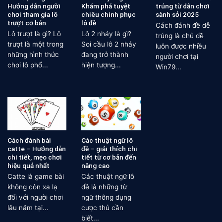
Hướng dẫn người
Khám phá tuyệt
trúng từ dân chơi
chơi tham gia lô
chiêu chinh phục
sành sỏi 2025
trượt cơ bản
lô đề
Cách đánh đề dễ
Lô trượt là gì? Lô
Lô 2 nháy là gì?
trúng là chủ đề
trượt là một trong
Soi cầu lô 2 nháy
luôn được nhiều
những hình thức
đang trở thành
người chơi tại
chơi lô phổ...
hiện tượng...
Win79...
Cách đánh bài
Các thuật ngữ lô
catte – Hướng dẫn
đề – giải thích chi
chi tiết, mẹo chơi
tiết từ cơ bản đến
hiệu quả nhất
nâng cao
Catte là game bài
Các thuật ngữ lô
không còn xa lạ
đề là những từ
đối với người chơi
ngữ thông dụng
lâu năm tại...
cược thủ cần
biết...