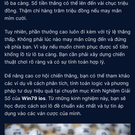
lô ba càng. Số tiền thắng có thể lên đến vài chục triệu
đồng. Thậm chí hàng trăm triệu đồng nếu may mắn
mỉm cười.
Tuy nhiên, phần thưởng cao luôn đi kèm với tỷ lệ thắng
thấp. Không phải lúc nào may mắn cũng đến và đứng
về phía bạn. Vì vậy nếu muốn chinh phục được số tiền
khổng lồ từ lô ba càng. Bạn cần phải xây dựng chiến
thuật chơi rõ ràng và có sự tính toán hợp lý.
Để nâng cao cơ hội chiến thắng, bạn có thể tham khảo
các ví dụ về cách phân tích, tính toán logic và phương
pháp tư duy hiệu quả tại chuyên mục Kinh Nghiệm Giải
Số của
Win79 ios
. Từ những kinh nghiệm này, bạn sẽ
học được cách soi lô đề chuẩn xác nhất và tự tin áp
dụng vào các ván cược của mình.