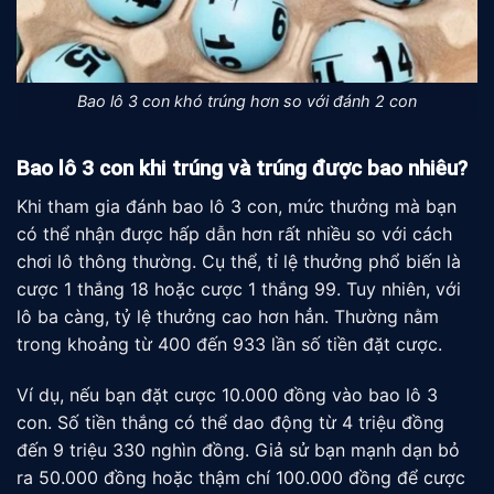
Bao lô 3 con khó trúng hơn so với đánh 2 con
Bao lô 3 con khi trúng và trúng được bao nhiêu?
Khi tham gia đánh bao lô 3 con, mức thưởng mà bạn
có thể nhận được hấp dẫn hơn rất nhiều so với cách
chơi lô thông thường. Cụ thể, tỉ lệ thưởng phổ biến là
cược 1 thắng 18 hoặc cược 1 thắng 99. Tuy nhiên, với
lô ba càng, tỷ lệ thưởng cao hơn hẳn. Thường nằm
trong khoảng từ 400 đến 933 lần số tiền đặt cược.
Ví dụ, nếu bạn đặt cược 10.000 đồng vào bao lô 3
con. Số tiền thắng có thể dao động từ 4 triệu đồng
đến 9 triệu 330 nghìn đồng. Giả sử bạn mạnh dạn bỏ
ra 50.000 đồng hoặc thậm chí 100.000 đồng để cược