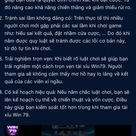
đó nâng cao khả năng chiến thắng và giảm thiểu rủi ro.
Tránh sai lầm không đáng có: Trên thực tế thì nhiều
người chơi mới gặp phải các sai lầm khi chơi game
như: hiểu sai kết quả, đặt nhầm cửa cược, … Do đó khi
nắm được quy luật sẽ tránh được các lỗi cơ bản này,
từ đó tự tin khi chơi.
Trải nghiệm trọn vẹn: Khi biết rõ luật chơi sẽ giúp bạn
trải nghiệm một cách trọn vẹn tài xỉu Win79. Người
tham gia sẽ không cảm thấy mơ hồ hay lo lắng về kết
quả của các viên xí ngầu.
Có kế hoạch hiệu quả: Nếu nắm chắc luật chơi, bạn sẽ
lên kế hoạch cụ thể về chiến thuật và vốn cược. Điều
này giúp bạn kiểm soát tốt hơn trong khi tham gia tài
xỉu Win 79.