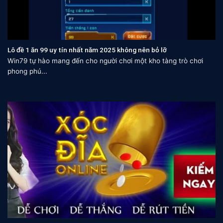
Lô đề 1 ăn 99 uy tín nhất năm 2025 không nên bỏ lỡ
Win79 tự hào mang đến cho người chơi một kho tàng trò chơi
phong phú...