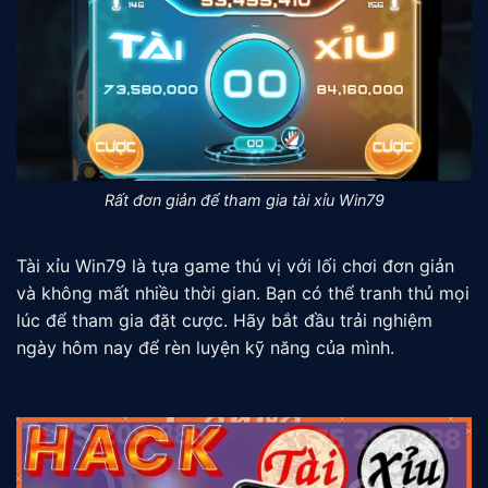
Rất đơn giản để tham gia tài xỉu Win79
Tài xỉu Win79 là tựa game thú vị với lối chơi đơn giản
và không mất nhiều thời gian. Bạn có thể tranh thủ mọi
lúc để tham gia đặt cược. Hãy bắt đầu trải nghiệm
ngày hôm nay để rèn luyện kỹ năng của mình.