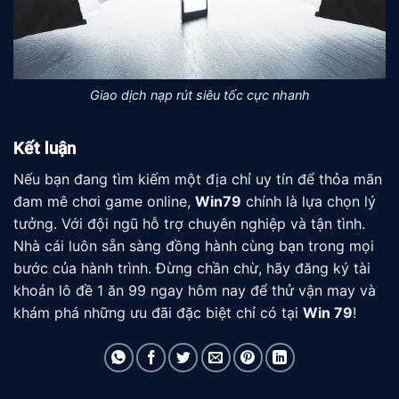
Giao dịch nạp rút siêu tốc cực nhanh
Kết luận
Nếu bạn đang tìm kiếm một địa chỉ uy tín để thỏa mãn
đam mê chơi game online,
Win79
chính là lựa chọn lý
tưởng. Với đội ngũ hỗ trợ chuyên nghiệp và tận tình.
Nhà cái luôn sẵn sàng đồng hành cùng bạn trong mọi
bước của hành trình. Đừng chần chừ, hãy đăng ký tài
khoản lô đề 1 ăn 99 ngay hôm nay để thử vận may và
khám phá những ưu đãi đặc biệt chỉ có tại
Win 79
!