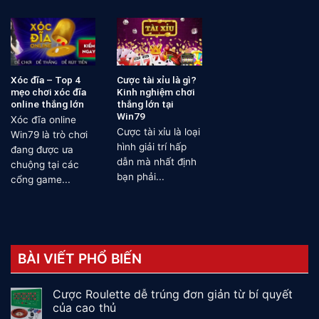
Xóc đĩa – Top 4
Cược tài xỉu là gì?
mẹo chơi xóc đĩa
Kinh nghiệm chơi
online thắng lớn
thắng lớn tại
Win79
Xóc đĩa online
Cược tài xỉu là loại
Win79 là trò chơi
hình giải trí hấp
đang được ưa
dẫn mà nhất định
chuộng tại các
bạn phải...
cổng game...
BÀI VIẾT PHỔ BIẾN
Cược Roulette dễ trúng đơn giản từ bí quyết
của cao thủ