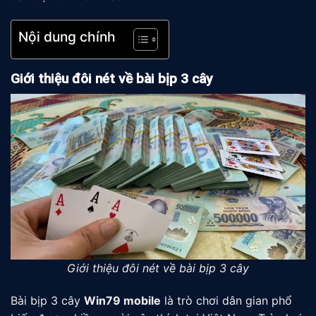
Nội dung chính
Giới thiệu đôi nét về bài bịp 3 cây
Giới thiệu đôi nét về bài bịp 3 cây
Bài bịp 3 cây
Win79 mobile
là trò chơi dân gian phổ