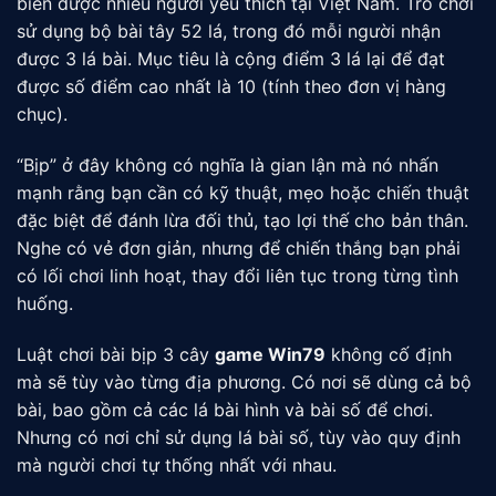
biến được nhiều người yêu thích tại Việt Nam. Trò chơi
sử dụng bộ bài tây 52 lá, trong đó mỗi người nhận
được 3 lá bài. Mục tiêu là cộng điểm 3 lá lại để đạt
được số điểm cao nhất là 10 (tính theo đơn vị hàng
chục).
“Bịp” ở đây không có nghĩa là gian lận mà nó nhấn
mạnh rằng bạn cần có kỹ thuật, mẹo hoặc chiến thuật
đặc biệt để đánh lừa đối thủ, tạo lợi thế cho bản thân.
Nghe có vẻ đơn giản, nhưng để chiến thắng bạn phải
có lối chơi linh hoạt, thay đổi liên tục trong từng tình
huống.
Luật chơi bài bịp 3 cây
game Win79
không cố định
mà sẽ tùy vào từng địa phương. Có nơi sẽ dùng cả bộ
bài, bao gồm cả các lá bài hình và bài số để chơi.
Nhưng có nơi chỉ sử dụng lá bài số, tùy vào quy định
mà người chơi tự thống nhất với nhau.