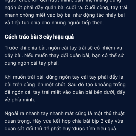
ngón út phải đầy quân bài cuối ra.
Cuối cùng, tay trái
nhanh chóng miết vào bộ bài như động tác nhảy bài
và tiếp tục chia cho những người tiếp theo.
Cách tráo bài 3 cây hiệu quả
Trước khi chia bài, ngón cái tay trái sẽ có nhiệm vụ
đẩy bài. Nếu muốn thay đổi quân bài, bạn có thể sử
dụng ngón cái tay phải.
Khi muốn trái bài, dùng ngón tay cái tay phải đẩy lá
bài trên cùng lên một chút. Sau đó tạo khoảng trống
để ngón cái tay trái miết vào quân bài bên dưới, đẩy
về phía mình.
Ngoài ra nhanh tay nhanh mắt cũng là một thủ thuật
quan trọng. Hãy vừa kết hợp chia bài bịp 3 cây vừa
quan sát đối thủ để phát huy ‘được tính hiệu quả.