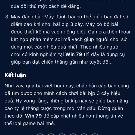
của đối thủ một cách dễ dàng.
Máy đánh bài: Máy đánh bài có thể giúp bạn đạt số
điểm cao khi chơi bài bịp 3 cây. Máy có bộ bài
được thiết kế mã vạch riêng biệt. Camera điện thoại
kết hợp phần mềm soi mã vạch giúp người chơi sử
dụng một cách hiệu quả nhất. Theo nhiều người
chơi có kinh nghiệm tại
Win 79
thì đây là dụng cụ
giúp bạn đạt chiến thắng gần như tuyệt đối.
Kết luận
Như vậy, qua bài viết hôm nay, chắc hẳn các bạn cũng
đã tìm được cho mình cách chơi bài bịp 3 cây hiệu
quả. Hy vọng rằng, những bí kíp này sẽ giúp bạn nâng
cao tỷ lệ thắng cược trong mỗi ván đấu. Đừng quên
theo dõi
W
in 79
để cập nhật nhiều hơn thông tin về
thể loại game bài nhé.