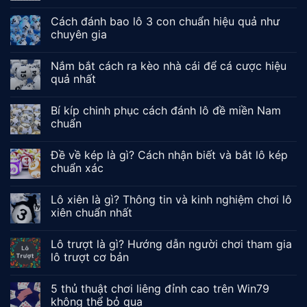
Cách đánh bao lô 3 con chuẩn hiệu quả như
chuyên gia
Nắm bắt cách ra kèo nhà cái để cá cược hiệu
quả nhất
Bí kíp chinh phục cách đánh lô đề miền Nam
chuẩn
Đề về kép là gì? Cách nhận biết và bắt lô kép
chuẩn xác
Lô xiên là gì? Thông tin và kinh nghiệm chơi lô
xiên chuẩn nhất
Lô trượt là gì? Hướng dẫn người chơi tham gia
lô trượt cơ bản
5 thủ thuật chơi liêng đỉnh cao trên Win79
không thể bỏ qua