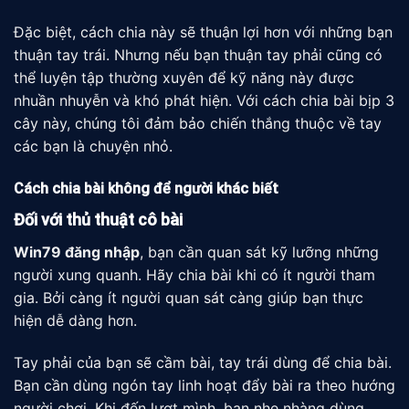
Đặc biệt, cách chia này sẽ thuận lợi hơn với những bạn
thuận tay trái. Nhưng nếu bạn thuận tay phải cũng có
thể luyện tập thường xuyên để kỹ năng này được
nhuần nhuyễn và khó phát hiện. Với cách chia bài bịp 3
cây này, chúng tôi đảm bảo chiến thắng thuộc về tay
các bạn là chuyện nhỏ.
Cách chia bài không để người khác biết
Đối với thủ thuật cô bài
Win79 đăng nhập
, bạn cần quan sát kỹ lưỡng những
người xung quanh. Hãy chia bài khi có ít người tham
gia. Bởi càng ít người quan sát càng giúp bạn thực
hiện dễ dàng hơn.
Tay phải của bạn sẽ cầm bài, tay trái dùng để chia bài.
Bạn cần dùng ngón tay linh hoạt đẩy bài ra theo hướng
người chơi. Khi đến lượt mình, bạn nhẹ nhàng dùng