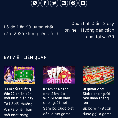
Cách tính điểm 3 cây
Lô đề 1 ăn 99 uy tín nhất
online – Hướng dẫn cách
năm 2025 không nên bỏ lỡ
chơi tại win79
BÀI VIẾT LIÊN QUAN
Tá lả đổi thưởng
Khám phá cách
Bí quyết chơi
Win79 phiên bản
chơi Sâm lốc
Sicbo cho người
mới nhất hiện nay
Win79 toàn diện
mới dành thắng
cho người mới
lớn
Tá Lả đổi thưởng
Sâm lốc được biết
Sicbo Win79 còn
Win79 phiên bản
đến là tựa game
được gọi là game
mới nhất đang