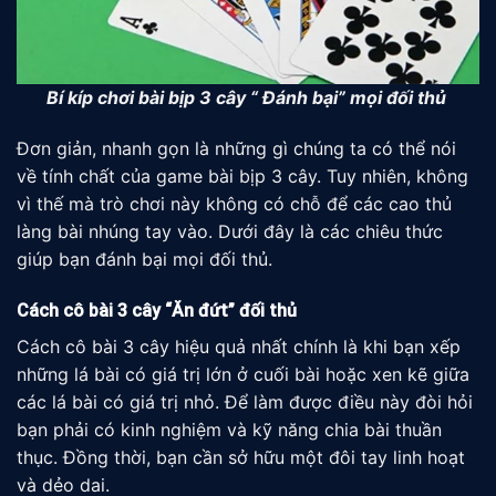
Bí kíp chơi bài bịp 3 cây “ Đánh bại” mọi đối thủ
Đơn giản, nhanh gọn là những gì chúng ta có thể nói
về tính chất của game bài bịp 3 cây. Tuy nhiên, không
vì thế mà trò chơi này không có chỗ để các cao thủ
làng bài nhúng tay vào. Dưới đây là các chiêu thức
giúp bạn đánh bại mọi đối thủ.
Cách cô bài 3 cây “Ăn đứt” đối thủ
Cách cô bài 3 cây hiệu quả nhất chính là khi bạn xếp
những lá bài có giá trị lớn ở cuối bài hoặc xen kẽ giữa
các lá bài có giá trị nhỏ. Để làm được điều này đòi hỏi
bạn phải có kinh nghiệm và kỹ năng chia bài thuần
thục. Đồng thời, bạn cần sở hữu một đôi tay linh hoạt
và dẻo dai.