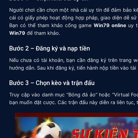
Người chơi cần chọn một nhà cái uy tín để đảm bảo k
cái có giấy phép hoạt động hợp pháp, giao diện dễ sử 
Bạn có thể tham khảo cổng game
Win79 online
uy 
Win79
để tham khảo.
Bước 2 – Đăng ký và nạp tiền
Nếu chưa có tài khoản, bạn cần đăng ký trên trang w
hướng dẫn. Sau khi đăng ký, tiến hành nộp tiền vào tài
Bước 3 – Chọn kèo và trận đấu
Truy cập vào danh mục “Bóng đá ảo” hoặc “Virtual Foot
bạn muốn đặt cược. Các trận đấu này diễn ra liên tục, 