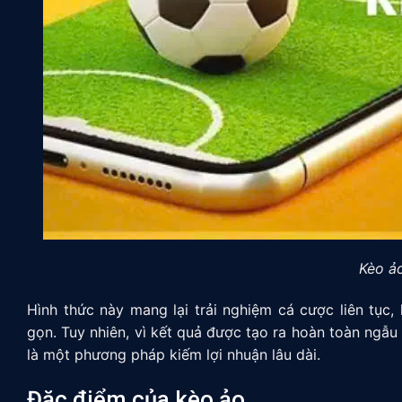
Kèo ảo
Hình thức này mang lại trải nghiệm cá cược liên tục,
gọn. Tuy nhiên, vì kết quả được tạo ra hoàn toàn ngẫu 
là một phương pháp kiếm lợi nhuận lâu dài.
Đặc điểm của kèo ảo