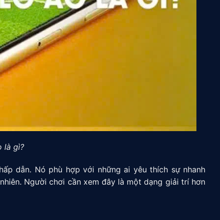
 là gì?
 hấp dẫn. Nó phù hợp với những ai yêu thích sự nhanh
nhiên. Người chơi cần xem đây là một dạng giải trí hơn