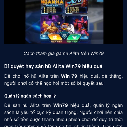
Cách tham gia game Alita trên Win79
Bí quyết hay săn hũ Alita Win79 hiệu quả
Để chơi nổ hũ Alita trên
Win 79
hiệu quả, dễ thắng,
người chơi có thể học hỏi một số bí quyết sau:
Quản lý ngân sách hợp lý
Để săn hũ Alita trên
Win79
hiệu quả, quản lý ngân
sách là yếu tố cực kỳ quan trọng. Người chơi nên chia
nhỏ số tiền cược thành nhiều phiên chơi để duy trì thời
gian trải nghiệm và tăng cơ hội chiến thắng. Tránh đặt