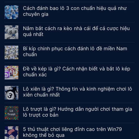
Cách đánh bao lô 3 con chuẩn hiệu quả như
chuyên gia
Nắm bắt cách ra kèo nhà cái để cá cược hiệu
quả nhất
Bí kíp chinh phục cách đánh lô đề miền Nam
chuẩn
Đề về kép là gì? Cách nhận biết và bắt lô kép
chuẩn xác
Lô xiên là gì? Thông tin và kinh nghiệm chơi lô
xiên chuẩn nhất
Lô trượt là gì? Hướng dẫn người chơi tham gia
lô trượt cơ bản
5 thủ thuật chơi liêng đỉnh cao trên Win79
không thể bỏ qua