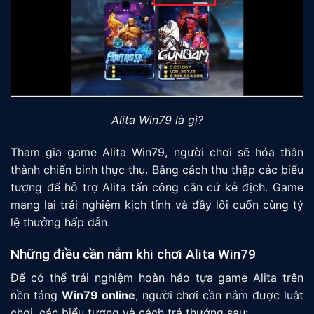
Alita Win79 là gì?
Tham gia game Alita Win79, người chơi sẽ hóa thân
thành chiến binh thực thụ. Bằng cách thu thập các biểu
tượng để hỗ trợ Alita tấn công căn cứ kẻ địch. Game
mang lại trải nghiệm kịch tính và đầy lôi cuốn cùng tỷ
lệ thưởng hấp dẫn.
Những điều cần nắm khi chơi Alita Win79
Để có thể trải nghiệm hoàn hảo tựa game Alita trên
nền tảng
Win79 online
, người chơi cần nắm được luật
chơi, các biểu tượng và cách trả thưởng sau: