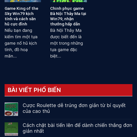
Game King of the
Chinh phục game
Sky Win79 kịch
Bà Nội Thây Ma tại
tính và cách săn
Win79, nhận
hũ cực đỉnh
thưởng hấp dẫn
Nếu bạn đang
Bà Nội Thây Ma
kiếm tìm một tựa
được biết đến là
game nổ hũ kịch
một trong những
tính, đồ hoạ
tựa game đặc
mãn...
biệt...
BÀI VIẾT PHỔ BIẾN
Cược Roulette dễ trúng đơn giản từ bí quyết
của cao thủ
Cách chặt bài tiến lên để dành chiến thắng đơn
giản nhất