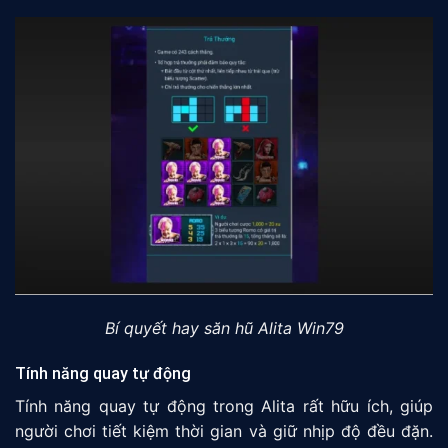
Bí quyết hay săn hũ Alita Win79
Tính năng quay tự động
Tính năng quay tự động trong Alita rất hữu ích, giúp
người chơi tiết kiệm thời gian và giữ nhịp độ đều đặn.