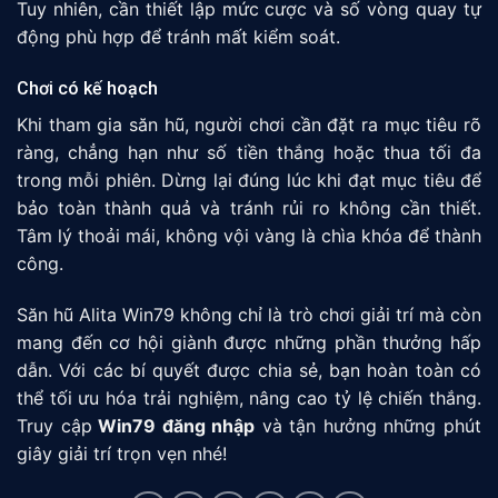
Tuy nhiên, cần thiết lập mức cược và số vòng quay tự
động phù hợp để tránh mất kiểm soát.
Chơi có kế hoạch
Khi tham gia săn hũ, người chơi cần đặt ra mục tiêu rõ
ràng, chẳng hạn như số tiền thắng hoặc thua tối đa
trong mỗi phiên. Dừng lại đúng lúc khi đạt mục tiêu để
bảo toàn thành quả và tránh rủi ro không cần thiết.
Tâm lý thoải mái, không vội vàng là chìa khóa để thành
công.
Săn hũ Alita Win79 không chỉ là trò chơi giải trí mà còn
mang đến cơ hội giành được những phần thưởng hấp
dẫn. Với các bí quyết được chia sẻ, bạn hoàn toàn có
thể tối ưu hóa trải nghiệm, nâng cao tỷ lệ chiến thắng.
Truy cập
Win79 đăng nhập
và tận hưởng những phút
giây giải trí trọn vẹn nhé!