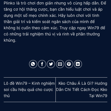
Plinko là trò chơi đơn giản nhưng vô cùng hấp dẫn. Để
tăng cơ hội thắng cược, bạn cần hiểu luật chơi và áp
dụng một số mẹo chính xác. Hãy luôn chơi với tinh
thần giải trí và kiểm soát ngân sách của mình để
không bị cuốn theo cảm xúc. Truy cập ngay Win79 để
có những trải nghiệm thú vị và rinh về phần thưởng
khủng.
Lô đề Win79 – Kinh nghiệm
Kèo Châu Á Là Gì? Hướng
soi cầu hiệu quả cho cược
Dẫn Chi Tiết Cách Đọc Kèo
thủ
Tại Win79