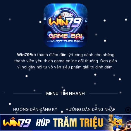
Win79
trở thành điểm đến lý tưởng dành cho những
thành viên yêu thích game online đổi thưởng. Đơn giản
vì nơi đây hội tụ vô vàn siêu phẩm giải trí đình đám.
MENU TÌM NHANH
HƯỚNG DẪN ĐĂNG KÝ
HƯỚNG DẪN ĐĂNG NHẬP
HƯỚNG DẪN NẠP TIỀN
HƯỚNG DẪN RÚT TIỀN