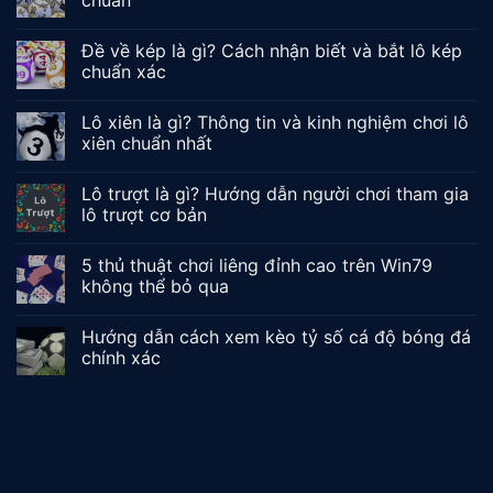
chuẩn
Đề về kép là gì? Cách nhận biết và bắt lô kép
chuẩn xác
Lô xiên là gì? Thông tin và kinh nghiệm chơi lô
xiên chuẩn nhất
Lô trượt là gì? Hướng dẫn người chơi tham gia
lô trượt cơ bản
5 thủ thuật chơi liêng đỉnh cao trên Win79
không thể bỏ qua
Hướng dẫn cách xem kèo tỷ số cá độ bóng đá
chính xác