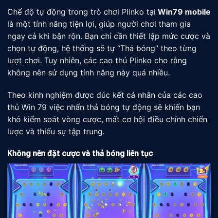
Chế độ tự động trong trò chơi Plinko tại
Win79 mobile
là một tính năng tiện lợi, giúp người chơi tham gia
ngay cả khi bận rộn. Bạn chỉ cần thiết lập mức cược và
chọn tự động, hệ thống sẽ tự “Thả bóng” theo từng
lượt chơi. Tuy nhiên, các cao thủ Plinko cho rằng
không nên sử dụng tính năng này quá nhiều.
Theo kinh nghiệm được đúc kết cá nhân của các cao
thủ
Win 79
việc nhấn thả bóng tự động sẽ khiến bạn
khó kiểm soát vòng cược, mất cơ hội điều chỉnh chiến
lược và thiếu sự tập trung.
Không nên đặt cược và thả bóng liên tục