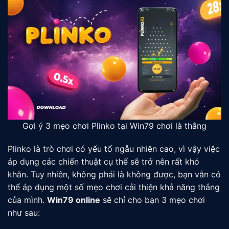
Gợi ý 3 mẹo chơi Plinko tại Win79 chơi là thắng
Plinko là trò chơi có yếu tố ngẫu nhiên cao, vì vậy việc
áp dụng các chiến thuật cụ thể sẽ trở nên rất khó
khăn. Tuy nhiên, không phải là không được, bạn vẫn có
thể áp dụng một số mẹo chơi cải thiện khả năng thắng
của mình.
Win79 online
sẽ chỉ cho bạn 3 mẹo chơi
như sau: