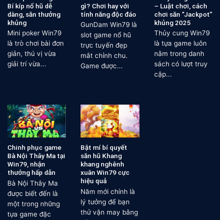
Bí kíp nổ hũ dễ
gì? Chơi hay với
– Luật chơi, cách
dàng, săn thưởng
tính năng độc đáo
chơi săn “Jackpot”
khủng
khủng 2025
GunDam Win79 là
Mini poker Win79
Thủy cung Win79
slot game nổ hũ
là trò chơi bài đơn
là tựa game luôn
trực tuyến đẹp
giản, thú vị vừa
nằm trong danh
mắt chỉnh chu.
giải trí vừa...
sách có lượt truy
Game được...
cập...
Chinh phục game
Bật mí bí quyết
Bà Nội Thây Ma tại
săn hũ Khang
Win79, nhận
khang nghênh
thưởng hấp dẫn
xuân Win79 cực
hiệu quả
Bà Nội Thây Ma
Năm mới chính là
được biết đến là
lý tưởng để bạn
một trong những
thử vận may bằng
tựa game đặc