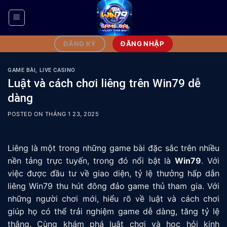
Bỏ
qua
nội
dung
ĐĂNG NHẬP
ĐĂNG KÝ
GAME BÀI
,
LIVE CASINO
Luật và cách chơi liêng trên Win79 dễ
dàng
POSTED ON
THÁNG 1 23, 2025
Liêng là một trong những game bài đặc sắc trên nhiều
nền tảng trực tuyến, trong đó nổi bật là
Win79
. Với
việc được đầu tư về giao diện, tỷ lệ thưởng hấp dẫn
liêng Win79 thu hút đông đảo game thủ tham gia. Với
những người chơi mới, hiểu rõ về luật và cách chơi
giúp họ có thể trải nghiệm game dễ dàng, tăng tỷ lệ
thắng. Cùng khám phá luật chơi và học hỏi kinh