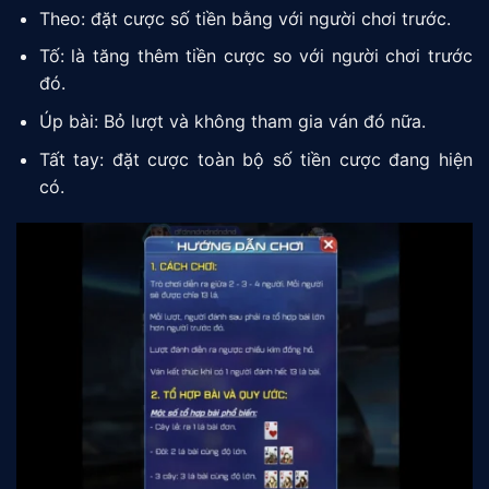
Theo: đặt cược số tiền bằng với người chơi trước.
Tố: là tăng thêm tiền cược so với người chơi trước
đó.
Úp bài: Bỏ lượt và không tham gia ván đó nữa.
Tất tay: đặt cược toàn bộ số tiền cược đang hiện
có.