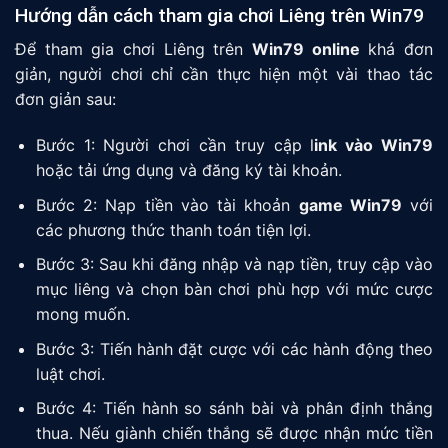
Hướng dẫn cách tham gia chơi Liêng trên Win79
Để tham gia chơi Liêng trên
Win79 online
khá đơn
giản, người chơi chỉ cần thực hiện một vài thao tác
đơn giản sau:
Bước 1: Người chơi cần truy cập l
ink vào Win79
hoặc tải ứng dụng và đăng ký tài khoản.
Bước 2: Nạp tiền vào tài khoản
game Win79
với
các phương thức thanh toán tiện lợi.
Bước 3: Sau khi đăng nhập và nạp tiền, truy cập vào
mục liêng và chọn bàn chơi phù hợp với mức cược
mong muốn.
Bước 3: Tiến hành đặt cược với các hành động theo
luật chơi.
Bước 4: Tiến hành so sánh bài và phân định thắng
thua. Nếu giành chiến thắng sẽ được nhận mức tiền