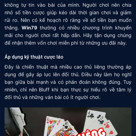
không tự tin vào bài của mình. Người chơi nên chia
nhỏ số tiền cược giúp kéo dài thời gian chơi và giảm
rủi ro. Nên có kế hoạch rõ ràng về số tiền bạn muốn
thắng.
Win79
thường có nhiều chương trình khuyến
mãi cho người chơi rất hấp dẫn. Hãy tận dụng chúng
để nhận thêm vốn chơi miễn phí từ những ưu đãi này.
Áp dụng kỹ thuật cược láo
Đây là chiến thuật mà nhiều cao thủ liêng thường áp
dụng để gây áp lực lên đối thủ. Điều này làm họ nghĩ
bạn giữa bài mạnh và có phán đoán không đúng. Tuy
nhiên, chỉ nên Bluff khi bạn thực sự hiểu rõ về tâm lý
đối thủ và những ván bài có ít người chơi.