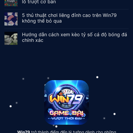
lô trượt cơ bản
5 thủ thuật chơi liêng đỉnh cao trên Win79
không thể bỏ qua
Hướng dẫn cách xem kèo tỷ số cá độ bóng đá
chính xác
Win79
trở thành điểm đến lý tưởng dành cho những