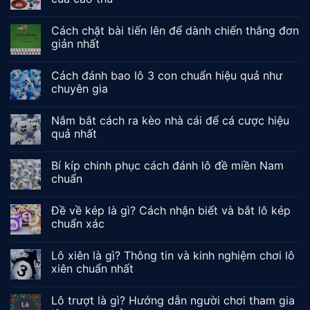
Cách chặt bài tiến lên để dành chiến thắng đơn
giản nhất
Cách đánh bao lô 3 con chuẩn hiệu quả như
chuyên gia
Nắm bắt cách ra kèo nhà cái để cá cược hiệu
quả nhất
Bí kíp chinh phục cách đánh lô đề miền Nam
chuẩn
Đề về kép là gì? Cách nhận biết và bắt lô kép
chuẩn xác
Lô xiên là gì? Thông tin và kinh nghiệm chơi lô
xiên chuẩn nhất
Lô trượt là gì? Hướng dẫn người chơi tham gia