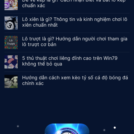
chuẩn xác
Lô xiên là gì? Thông tin và kinh nghiệm chơi lô
xiên chuẩn nhất
Lô trượt là gì? Hướng dẫn người chơi tham gia
lô trượt cơ bản
5 thủ thuật chơi liêng đỉnh cao trên Win79
không thể bỏ qua
Hướng dẫn cách xem kèo tỷ số cá độ bóng đá
chính xác