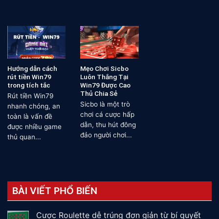
Hướng dẫn cách
Mẹo Chơi Sicbo
rút tiền Win79
Luôn Thắng Tại
trong tích tắc
Win79 Được Cao
Thủ Chia Sẻ
Rút tiền Win79
Sicbo là một trò
nhanh chóng, an
chơi cá cược hấp
toàn là vấn đề
dẫn, thu hút đông
được nhiều game
đảo người chơi...
thủ quan...
BÀI VIẾT PHỔ BIẾN
Cược Roulette dễ trúng đơn giản từ bí quyết