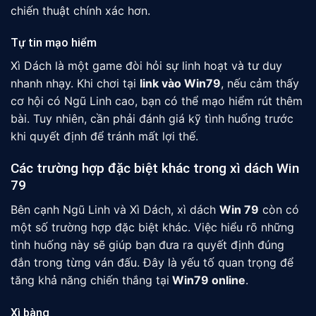
chiến thuật chính xác hơn.
Tự tin mạo hiểm
Xì Dách là một game đòi hỏi sự linh hoạt và tư duy
nhanh nhạy. Khi chơi tại
link vào Win79
, nếu cảm thấy
cơ hội có Ngũ Linh cao, bạn có thể mạo hiểm rút thêm
bài. Tuy nhiên, cần phải đánh giá kỹ tình huống trước
khi quyết định để tránh mất lợi thế.
Các trường hợp đặc biệt khác trong xì dách Win
79
Bên cạnh Ngũ Linh và Xì Dách, xì dách
Win 79
còn có
một số trường hợp đặc biệt khác. Việc hiểu rõ những
tình huống này sẽ giúp bạn đưa ra quyết định đúng
đắn trong từng ván đấu. Đây là yếu tố quan trọng để
tăng khả năng chiến thắng tại
Win79 online
.
Xì bàng