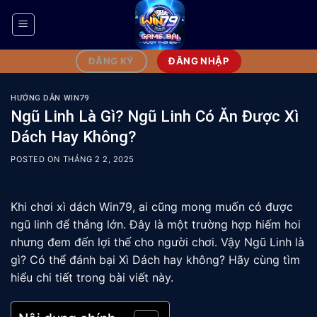
Bỏ
qua
nội
dung
ĐĂNG NHẬP
ĐĂNG KÝ
HƯỚNG DẪN WIN79
Ngũ Linh Là Gì? Ngũ Linh Có Ăn Được Xì
Dách Hay Không?
POSTED ON
THÁNG 2 2, 2025
Khi chơi xì dách Win79, ai cũng mong muốn có được
ngũ linh để thắng lớn. Đây là một trường hợp hiếm hoi
nhưng đem đến lợi thế cho người chơi. Vậy Ngũ Linh là
gì? Có thể đánh bại Xì Dách hay không? Hãy cùng tìm
hiểu chi tiết trong bài viết này.