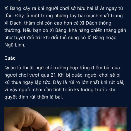
Xì Bàng xảy ra khi người chơi sở hữu hai lá Át ngay từ
đầu. Đây là một trong những tay bài mạnh nhất trong
Xì Dách, thậm chí còn cao hơn cả Xì Dách thông
thường. Nếu bạn có Xì Bàng, khả năng chiến thắng gần
như tuyệt đối trừ khi đối thủ cũng có Xì Bàng hoặc
Ngũ Linh.
Quắc
Quắc là thuật ngữ chỉ trường hợp tổng điểm bài của
người chơi vượt quá 21. Khi bị quắc, người chơi sẽ bị
xử thua ngay lập tức. Đây là rủi ro lớn nhất khi rút bài,
vì vậy người chơi cần tính toán kỹ lưỡng trước khi
quyết định rút thêm lá bài.