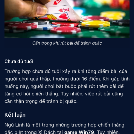
Cẩn trọng khi rút bài để tránh quắc
Chưa đủ tuổi
Trường hợp chưa đủ tuổi xảy ra khi tổng điểm bài của
người chơi quá thấp, thường dưới 16 điểm. Khi gặp tình
huống này, người chơi bắt buộc phải rút thêm bài để
tăng cơ hội chiến thắng. Tuy nhiên, việc rút bài cũng
cần thận trọng để tránh bị quắc.
Kết luận
Ngũ Linh là một trong những trường hợp chiến thắng
đặc biệt trong Xì Dách tại
game Win79
. Tuy nhiên,