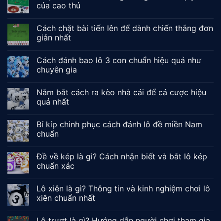
của cao thủ
Cách chặt bài tiến lên để dành chiến thắng đơn
giản nhất
Cách đánh bao lô 3 con chuẩn hiệu quả như
chuyên gia
Nắm bắt cách ra kèo nhà cái để cá cược hiệu
quả nhất
Bí kíp chinh phục cách đánh lô đề miền Nam
chuẩn
Đề về kép là gì? Cách nhận biết và bắt lô kép
chuẩn xác
Lô xiên là gì? Thông tin và kinh nghiệm chơi lô
xiên chuẩn nhất
Lô trượt là gì? Hướng dẫn người chơi tham gia