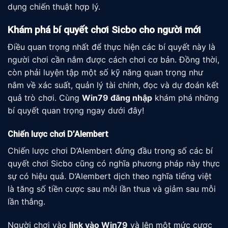
dụng chiến thuật hợp lý.
Khám phá bí quyết chơi Sicbo cho người mới
Điều quan trọng nhất để thực hiện các bí quyết này là
người chơi cần nắm được cách chơi cơ bản. Đồng thời,
còn phải luyện tập một số kỹ năng quan trọng như
nắm về xác suất, quản lý tài chính, đọc và dự đoán kết
quả trò chơi. Cùng
Win79 đăng nhập
khám phá những
bí quyết quan trọng ngay dưới đây!
Chiến lược chơi D’Alembert
Chiến lược chơi D’Alembert đứng đầu trong số các bí
quyết chơi Sicbo cũng có nghĩa phương pháp này thực
sự có hiệu quả. D’Alembert dịch theo nghĩa tiếng việt
là tăng số tiền cược sau mỗi lần thua và giảm sau mỗi
lần thắng.
Người chơi vào
link vào Win79
và lên một mức cược