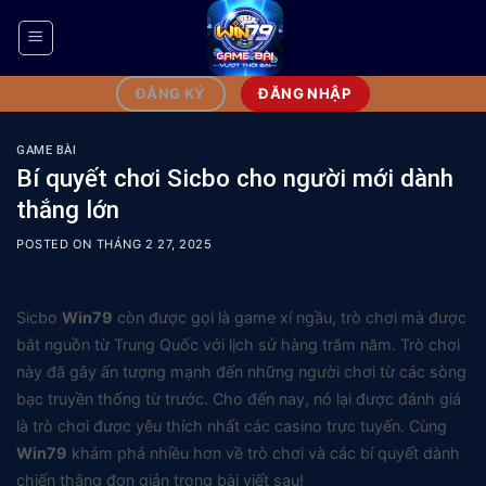
Bỏ
qua
nội
dung
ĐĂNG NHẬP
ĐĂNG KÝ
GAME BÀI
Bí quyết chơi Sicbo cho người mới dành
thắng lớn
POSTED ON
THÁNG 2 27, 2025
Sicbo
Win79
còn được gọi là game xí ngầu, trò chơi mà được
bắt nguồn từ Trung Quốc với lịch sử hàng trăm năm. Trò chơi
này đã gây ấn tượng mạnh đến những người chơi từ các sòng
bạc truyền thống từ trước. Cho đến nay, nó lại được đánh giá
là trò chơi được yêu thích nhất các casino trực tuyến. Cùng
Win79
khám phá nhiều hơn về trò chơi và các bí quyết dành
chiến thắng đơn giản trong bài viết sau!